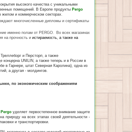
окрытия высокого качества с уникальными
твенных помещений. В Европе продукты
Pergo
в жилом и коммерческом секторах.
ерждают многочисленные дипломы и сертификаты
ение именно полам от PERGO. Во всех магазинах
ия на прочность и
истираемость, а также на
Треллеборг и Персторп, а также
 концерна UNILIN, а также теперь и в России в
бе в Гарнере, штат Северная Каролина), одна из
ий, а другая - молдингов.
рынке, по экономическим соображениям
я
Pergo
уделяет первостепенное внимание защите
а природу на всех этапах своей деятельности -
паковки и транспортировки.
80% материала в составе изделий изготовлено из