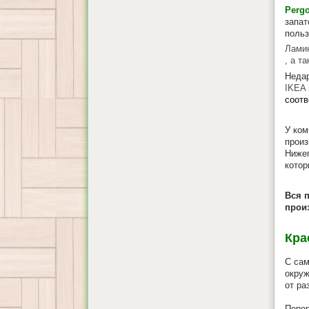
Perg
запат
польз
Ламин
, а т
Недар
IKEA 
соотв
У ко
произ
Нижег
котор
Вся 
произ
Кра
С сам
окруж
от ра
Перер