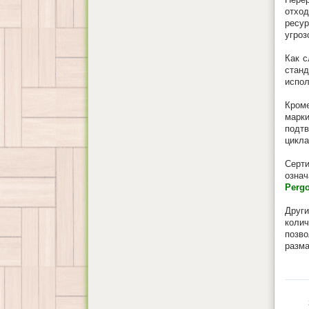
отхо
ресур
угроз
Как с
стан
испол
Кром
марк
подт
цикла
Серт
озна
Perg
Друг
коли
позв
разма