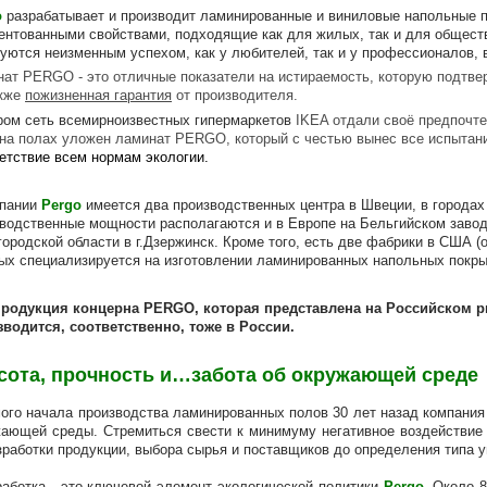
o
разрабатывает и производит ламинированные и виниловые напольные п
ентованными свойствами, подходящие как для жилых, так и для общес
уются неизменным успехом, как у любителей, так и у профессионалов, 
ат PERGO - это отличные показатели на истираемость, которую подтв
акже
пожизненная гарантия
от производителя.
ом сеть всемирноизвестных гипермаркетов
IKEA отдали своё предпочт
на полах уложен ламинат PERGO, который с честью вынес все испытан
етствие всем нормам экологии.
мпании
Pergo
имеется два производственных центра в Швеции, в городах 
водственные мощности располагаются и в Европе на Бельгийском заводе
ородской области в г.Дзержинск. Кроме того, есть две фабрики в США (о
ых специализируется на изготовлении ламинированных напольных покрыт
продукция концерна PERGO, которая представлена на Российском 
водится, соответственно, тоже в России.
сота, прочность и…забота об окружающей среде
ого начала производства ламинированных полов 30 лет назад компани
ающей среды. Cтремиться свести к минимуму негативное воздействие н
зработки продукции, выбора сырья и поставщиков до определения типа у
аботка - это ключевой элемент экологической политики
Pergo
. Около 