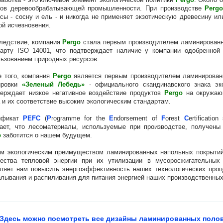
дов деревообрабатывающей промышленности. При производстве
Perg
сы - сосну и ель - и никогда не применяет экзотическую древесину и
ой исчезновения.
ледствие, компания
Pergo
стала первым производителем ламинированн
дарту ISO 14001, что подтверждает наличие у компании одобренной
ьзованием природных ресурсов.
е того, компания
Pergo
является первым производителем ламинированн
ировки
«Зеленый Лебедь»
- официального скандинавского знака эко
верждает низкое негативное воздействие продуктов
Pergo
на окружающ
 и их соответствие высоким экологическим стандартам.
ификат
PEFC
(
P
rogramme for the
E
ndorsement of
F
orest
C
ertificati
чает, что лесоматериалы, используемые при производстве, получены
o
заботится о нашем будущем.
им экологическим преимуществом ламинированных напольных покрыти
чества тепловой энергии при их утилизации в мусоросжигательных
оляет нам повысить энергоэффективность наших технологических про
лывания и распиливания для питания энергией наших производственны
Здесь можно посмотреть все дизайны ламинированных поло