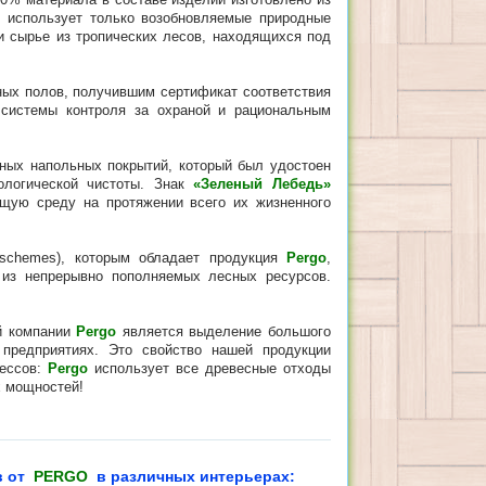
o
использует только возобновляемые природные
ли сырье из тропических лесов, находящихся под
ых полов, получившим сертификат соответствия
 системы контроля за охраной и рациональным
ых напольных покрытий, который был удостоен
логической чистоты. Знак
«Зеленый Лебедь»
ую среду на протяжении всего их жизненного
on schemes), которым обладает продукция
Pergo
,
 из непрерывно пополняемых лесных ресурсов.
й компании
Pergo
является выделение большого
 предприятиях. Это свойство нашей продукции
цессов:
Pergo
использует все древесные отходы
х мощностей!
в от
PERGO
в различных интерьерах: