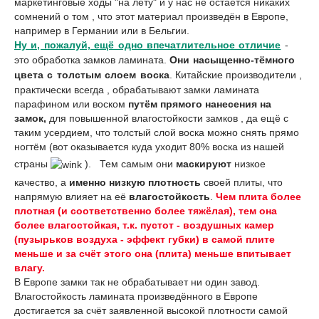
маркетинговые ходы "на лету" и у нас не остаётся никаких
сомнений о том , что этот материал произведён в Европе,
например в Германии или в Бельгии.
Ну и, пожалуй, ещё одно впечатлительное отличие
-
это обработка замков ламината.
Они насыщенно-тёмного
цвета с толстым слоем воска
. Китайские производители ,
практически всегда , обрабатывают замки ламината
парафином или воском
путём прямого нанесения на
замок,
для повышенной влагостойкости замков , да ещё с
таким усердием, что толстый слой воска можно снять прямо
ногтём (вот оказывается куда уходит 80% воска из нашей
страны
). Тем самым они
маскируют
низкое
качество, а
именно низкую плотность
своей плиты, что
напрямую влияет на её
влагостойкость
.
Чем плита более
плотная (и соответственно более тяжёлая), тем она
более влагостойкая, т.к. пустот - воздушных камер
(пузырьков воздуха - эффект губки) в самой плите
меньше и за счёт этого она (плита) меньше впитывает
влагу.
В Европе замки так не обрабатывает ни один завод.
Влагостойкость ламината произведённого в Европе
достигается за счёт заявленной высокой плотности самой