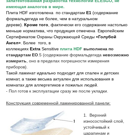
запатентованная разработка технологии ELESGO, не
имеющая аналогов в мире.
Плита
HDF
изготовлена по стандартам
Е1
(содержание
формальдегида не более, чем в натуральном
дереве).
Кроме того
, фактически его содержание настолько
меньше норматива, что продукция отмечена Европейским
Сертификатом Охраны Окружающей Среды
«Голубой
Ангел»
. Более того, в
коллекциях
Extra
Sensitive
плита
HDF
выполнена по
стандартам
EO
.5
(содержание формальдегида
невозможно
измерить
, оно в пределах погрешности измерения
приборов).
Такой ламинат идеально подходит для спален и детских
комнат, а также весьма актуален для использования в
комнатах для аллергетиков и пожилых людей.
- Пол готов к эксплуатации сразу же после укладки.
Конструкция современной ламинированной панели:
1. Верхний
износостойкий слой,
устойчивый к
царапинам и