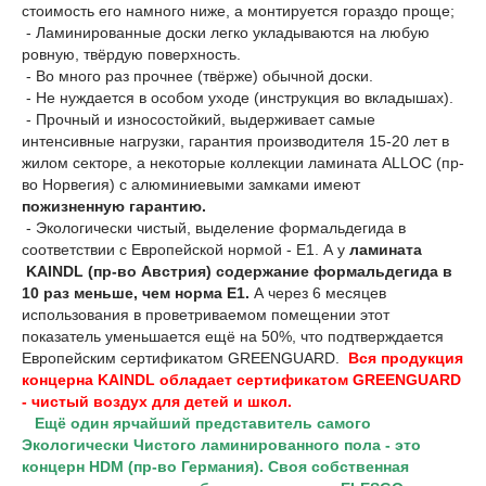
стоимость его намного ниже, а монтируется гораздо проще;
- Ламинированные доски легко укладываются на любую
ровную, твёрдую поверхность.
- Во много раз прочнее (твёрже) обычной доски.
- Не нуждается в особом уходе (инструкция во вкладышах).
- Прочный и износостойкий, выдерживает самые
интенсивные нагрузки, гарантия производителя 15-20 лет в
жилом секторе, а некоторые коллекции ламината ALLOC (пр-
во Норвегия) с алюминиевыми замками имеют
пожизненную гарантию.
- Экологически чистый, выделение формальдегида в
соответствии с Европейской нормой - Е1. А у
ламината
KAINDL (пр-во Австрия)
содержание формальдегида в
10 раз меньше, чем норма Е1.
А через 6 месяцев
использования в проветриваемом помещении этот
показатель уменьшается ещё на 50%, что подтверждается
Европейским сертификатом GREENGUARD.
Вcя продукция
концерна KAINDL обладает сертификатом GREENGUARD
- чистый воздух для детей и школ.
Ещё один ярчайший представитель самого
Экологически Чистого ламинированного пола - это
концерн HDM (пр-во Германия). Своя собственная