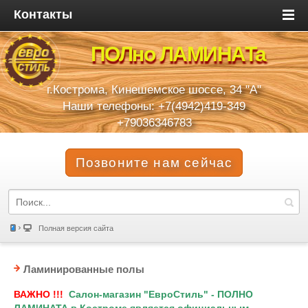
Контакты
ПОЛно ЛАМИНАТа
г.Кострома, Кинешемское шоссе, 34 "А"
Наши телефоны: +7(4942)419-349
+79036346783
Позвоните нам сейчас
Полная версия сайта
Ламинированные полы
ВАЖНО !!!
Салон-магазин "ЕвроСтиль" - ПОЛНО