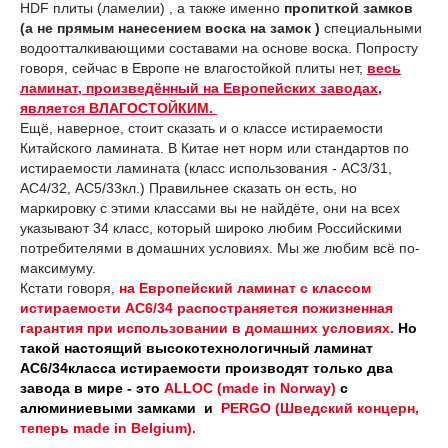
HDF плиты (ламелии) , а также именно
пропиткой замков
(а не прямым нанесением воска на замок )
специальными
водоотталкивающими составами на основе воска. Попросту
говоря, сейчас в Европе не влагостойкой плиты нет,
весь
ламинат, произведённый на Европейских заводах,
является ВЛАГОСТОЙКИМ.
Ещё, наверное, стоит сказать и о классе истираемости
Китайского ламината. В Китае нет норм или стандартов по
истираемости ламината (класс использования - АС3/31,
АС4/32, АС5/33кл.) Правильнее сказать он есть, но
маркировку с этими классами вы не найдёте, они на всех
указывают 34 класс, который широко любим Российскими
потребителями в домашних условиях. Мы же любим всё по-
максимуму.
Кстати говоря,
на Европейский ламинат с классом
истираемости АС6/34 распостраняется пожизненная
гарантия при использовании в домашних условиях.
Но
такой настоящий высокотехнологичный ламинат
АС6/34класса истираемости производят только два
завода в мире - это
ALLOC (made in Norway)
с
алюминиевыми замками
и
PERGO (Шведский концерн,
теперь made in Belgium).