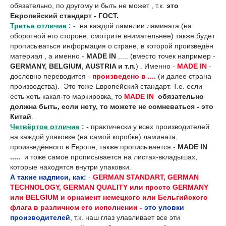
обязательно, по другому и быть не может , т.к.
это
Европейский стандарт - ГОСТ.
Третье отличие
:
- на каждой ламелии ламината (на
оборотной его стороне, смотрите внимательнее) также будет
прописываться информация о стране, в которой произведён
материал , а именно -
MADE IN
..... (вместо точек например -
GERMANY, BELGIUM, AUSTRIA и т.п.
) . Именно -
MADE IN
-
дословно переводится -
произведено в ....
(и далее страна
производства). Это тоже Европейский стандарт. Т.е. если
есть хоть какая-то маркировка, то
MADE IN
обязательно
должна быть, если нету, то можете не сомневаться - это
Китай
.
Четвёртое отличие
:
- практически у всех производителей
на каждой упаковке (на самой коробке) ламината,
произведённого в Европе, также прописывается -
MADE IN
.....
и тоже самое прописывается на листах-вкладышах,
которые находятся внутри упаковки.
А такие надписи, как:
-
GERMAN STANDART, GERMAN
TECHNOLOGY, GERMAN QUALITY или просто GERMANY
или BELGIUM и орнамент немецкого или Бельгийского
флага в различном его исполнении -
это уловки
производителей
, т.к. наш глаз улавливает все эти