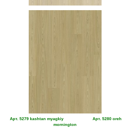
Арт.
5279 kashtan myagkiy
Арт.
5280 oreh
mornington