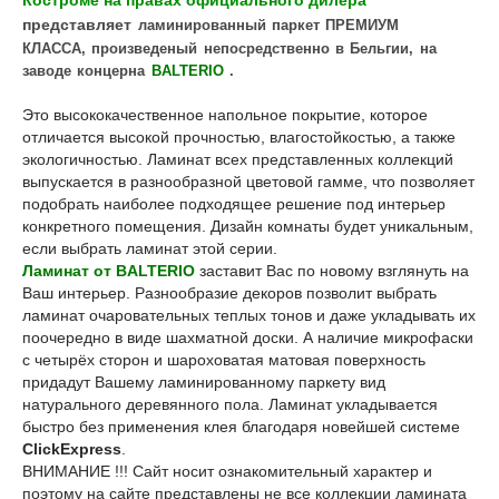
Костроме на правах официального дилера
представляет
ламинированный паркет ПРЕМИУМ
КЛАССА,
произведеный непосредственно в Бельгии, на
заводе концерна
BALTERIO
.
Это высококачественное напольное покрытие, которое
отличается высокой прочностью, влагостойкостью, а также
экологичностью. Ламинат всех представленных коллекций
выпускается в разнообразной цветовой гамме, что позволяет
подобрать наиболее подходящее решение под интерьер
конкретного помещения. Дизайн комнаты будет уникальным,
если выбрать ламинат этой серии.
Ламинат от
BALTERIO
заставит Вас по новому взглянуть на
Ваш интерьер. Разнообразие декоров позволит выбрать
ламинат очаровательных теплых тонов и даже укладывать их
поочередно в виде шахматной доски. А наличие микрофаски
с четырёх сторон и шароховатая матовая поверхность
придадут Вашему ламинированному паркету вид
натурального деревянного пола. Ламинат укладывается
быстро без применения клея благодаря новейшей системе
ClickЕхpress
.
ВНИМАНИЕ !!! Сайт носит ознакомительный характер и
поэтому на сайте представлены не все коллекции ламината