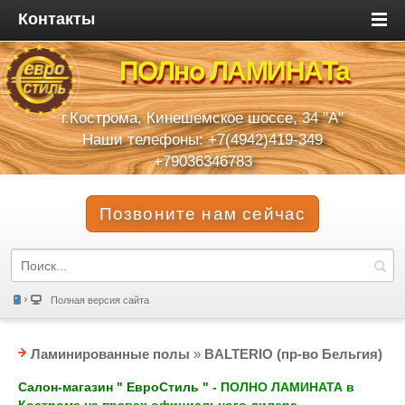
Контакты
ПОЛно ЛАМИНАТа
г.Кострома, Кинешемское шоссе, 34 "А"
Наши телефоны: +7(4942)419-349
+79036346783
Позвоните нам сейчас
Полная версия сайта
Ламинированные полы
»
BALTERIO (пр-во Бельгия)
Салон-магазин " ЕвроСтиль "
- ПОЛНО ЛАМИНАТА в