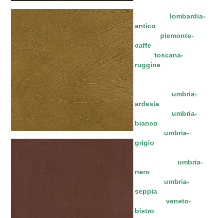
lombardia-
antico
piemonte-
caffe
toscana-
ruggine
umbria-
ardesia
umbria-
bianco
umbria-
grigio
umbria-
nero
umbria-
seppia
veneto-
bistro