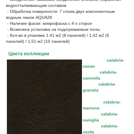
водоотталкивающим составом
- Обработка поверхности: 7 слоев двух компонентным
водным лаком AQUA2K
- Наличие фаски: микрофаска с 4-х сторон
- Возможна установка на подогреваемые полы
- Кол-во в упаковке 1.41 м2 (8 панелей) / 1,42 м2 (6
панелей) / 1,51 м2 (10 панелей)
Цвета коллекции
calabria-
cacao
calabria-
cannella
calabria-
granata
calabria-
marrone
calabria-
vaniglia
calabria-
verde