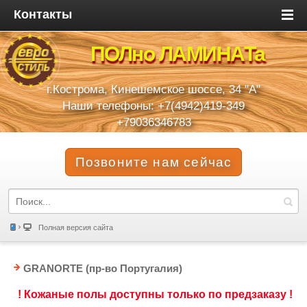
Контакты
ПОЛно ЛАМИНАТа
г.Кострома, Кинешемское шоссе, 34 "А"
Наши телефоны: +7(4942)419-349
+79036346783
Позвоните нам сейчас
Полная версия сайта
GRANORTE (пр-во Португалия)
! Кожаные полы доступны только по предзаказу !