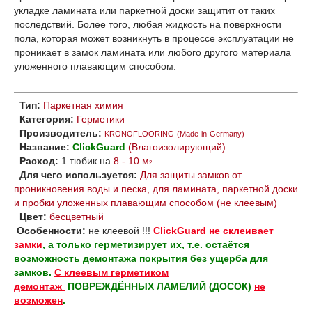
укладке ламината или паркетной доски защитит от таких
последствий. Более того, любая жидкость на поверхности
пола, которая может возникнуть в процессе эксплуатации не
проникает в замок ламината или любого другого материала
уложенного плавающим способом.
Тип:
Паркетная химия
Категория:
Герметики
Производитель:
KRONOFLOORING
(Made in Germany)
Название:
ClickGuard
(Влагоизолирующий)
Расход:
1 тюбик на
8 - 10 м
2
Для чего используется:
Для защиты замков от
проникновения воды и песка, для ламината, паркетной доски
и пробки уложенных плавающим способом (не клеевым)
Цвет:
бесцветный
Особенности:
не клеевой !!!
ClickGuard не склеивает
замки
, а только герметизирует их, т.е. остаётся
возможность демонтажа покрытия без ущерба для
замков.
С клеевым герметиком
демонтаж
ПОВРЕЖДЁННЫХ ЛАМЕЛИЙ (ДОСОК)
не
возможен
.