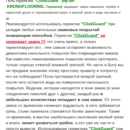
Гель-герметик
"ClickGuard"
(пр-во
KRONOFLOORING,
Германия
)
защищает замки ламината, пробки и
паркетной доски от проникновения влаги и мелкой грязи в виде песчинок и
др.
Рекомендуется использовать герметик
"ClickGuard"
при
укладке любых напольных
замковых покрытий
плавающим способом.
Герметик
"ClickGuard"
не
склеивает замок !!!
что очень важно, а только
герметизирует его , тем самым оставляет возможность
демонтажа напольного покрытия без повреждения замков.
Как известно ламинированное покрытие можно протирать
только хорошо отжатой влажной тряпкой. Но часто в быту мы
не придаем значение этому простому правилу и попросту
его не соблюдаем! Полы протираются мокрой тряпкой,
после чего остается вода на поверхности напольного
покрытия. Водичка, которая находится в зоне замка (в зоне
соединения ламелий друг с другом), каждый раз
в
небольших количествах попадает в сам замок
. От этого
замок со временем начинает вздуваться, в него забивается
грязь, стыки ламината становятся более заметными. Также
со временем, в местах наибольшего скопления мелкой грязи
и влаги,
может развиться грибок
, а его уже не так-то и
просто вывести. Использование герметика
"ClickGuard"
при